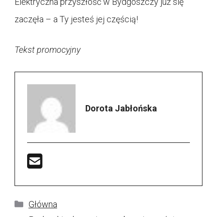
Elektryczna przyszłość w Bydgoszczy już się
zaczęła – a Ty jesteś jej częścią!
Tekst promocyjny
Dorota Jabłońska
Kategorie
Główna