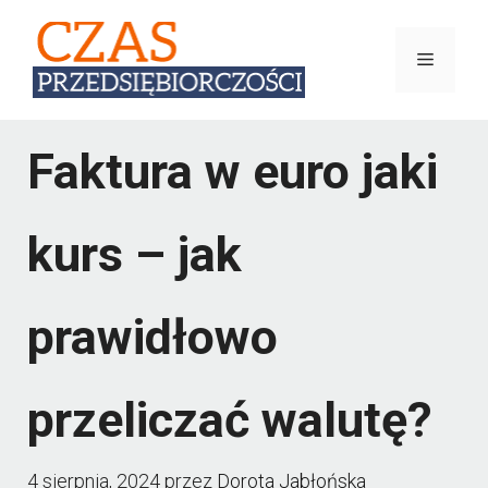
Przejdź
do
Menu
treści
Faktura w euro jaki
kurs – jak
prawidłowo
przeliczać walutę?
4 sierpnia, 2024
przez
Dorota Jabłońska